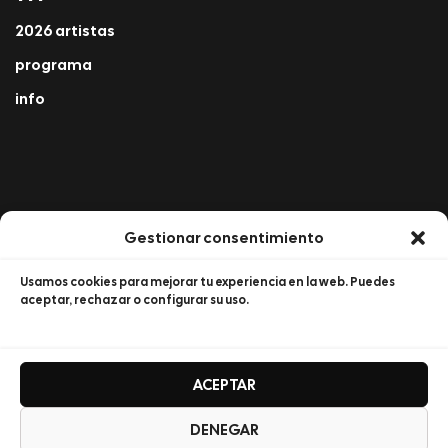
2026 artistas
programa
info
Gestionar consentimiento
SÍGUENOS
Usamos cookies para mejorar tu experiencia en la web. Puedes
aceptar, rechazar o configurar su uso.
Cantos al Cielo
CONTACTA
ACEPTAR
info@cantosalcielo.com
DENEGAR