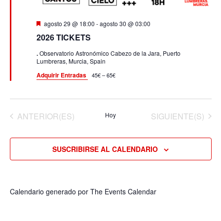
D
agosto 29 @ 18:00
-
agosto 30 @ 03:00
e
2026 TICKETS
s
t
.
Observatorio Astronómico Cabezo de la Jara, Puerto
a
Lumbreras, Murcia, Spain
c
a
Adquirir Entradas
45€ – 65€
d
o
EVENTOS
EVENTOS
ANTERIOR(ES)
Hoy
SIGUIENTE(S)
SUSCRIBIRSE AL CALENDARIO
Calendario generado por
The Events Calendar