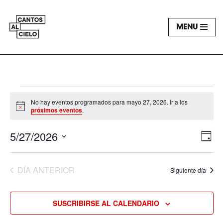
MENU
Saltar
al
contenido
No hay eventos programados para mayo 27, 2026. Ir a los
Aviso
próximos eventos
.
NA
5/27/2026
NA
DÍA
DE
DE
Selecciona
la
VI
VI
DÍA ANTERIOR
Siguiente día
fecha.
DE
EV
SUSCRIBIRSE AL CALENDARIO